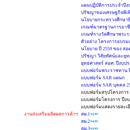
แผนปฏิบัติการประจำป
ปรัชญาของเศรษฐกิจพิเพ
นโยบายกระทรวงศึกษาธิ
เกณฑ์มาตรฐานการอาชีว
เกณฑ์รางวัลศึกษาพระ
ตัวอย่าง โครงการอบรมแ
นโยบาย ปี 2559 ของ สอศ
ปรัชญา วิสัยทัศน์และยุท
ยุทธศาสตร์ สอศ. ปีงบป
แบบฟอร์มพระราชทาน ปี
แบบฟอร์ม SAR แผนก
แบบฟอร์ม SAR บุคคล 2
แบบฟอร์มสรุปโครงการ ป
แบบฟอร์มโครงการ ปีง
แบบฟอร์มแสดงรายละเอีย
งานส่งเสริมผลิตผลการค้าฯ
สผ.1
สผ.2
สผ.3