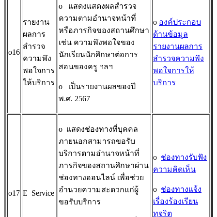
o
แสดงแสดงผลสำรวจ
ความตามอำนาจหน้าที่
รายงาน
o
องค์ประกอบ
หรือภารกิจของสถานศึกษา
ผลการ
ด้านข้อมูล
เช่น ความพึงพอใจของ
สำรวจ
รายงานผลการ
o16
นักเรียนนักศึกษาต่อการ
ความพึง
สำรวจความพึง
สอนของครู ฯลฯ
พอใจการ
พอใจการให้
ให้บริการ
บริการ
o
เป็นรายงานผลของปี
พ.ศ. 2567
o
แสดงช่องทางที่บุคคล
ภายนอกสามารถขอรับ
บริการตามอำนาจหน้าที่
o
ช่องทางรับฟัง
ภารกิจของสถานศึกษาผ่าน
ความคิดเห็น
ช่องทางออนไลน์ เพื่อช่วย
o
ช่องทางแจ้ง
อำนวยความสะดวกแก่ผู้
o17
E–Service
เรื่องร้องเรียน
ขอรับบริการ
ทุจริต