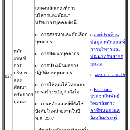
แสดงหลักเกณฑ์การ
บริหารและพัฒนา
ทรัพยากรบุคคล ดังนี้
o
การสรรหาและคัดเลือก
o
องค์ประด้าน
บุคลากร
ข้อมูล หลักเกณฑ์
การบริหารและ
หลัก
o
การพัฒนาบุคลากร
พัฒนาทรัพยากร
เกณฑ์
บุคคล
การ
o
การประเมินผลการ
บริหาร
ปฏิบัติงานบุคลากร
o
www.nci.ac.th
o27
และ
o
การให้คุณให้โทษและ
พัฒนา
o
Facebook
การสร้างขวัญกำลังใจ
ทรัพยากร
ประชาสัมพันธ์
บุคคล
วิทยาลัยการ
o
เป็นหลักเกณฑ์ที่ยังใช้
อาชีพหนองแค
บังคับในหน่วยงานในปี
จังหวัดสระบุรี
พ.ศ. 2567